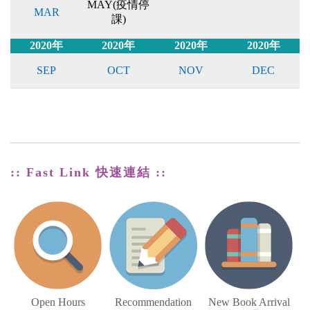
MAY(疫情停
MAR
課)
2020年
2020年
2020年
2020年
SEP
OCT
NOV
DEC
:: Fast Link 快速連結 ::
Open Hours
Recommendation
New Book Arrival