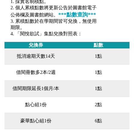
1. 採實名制積點。
2. 個人累積點數將更新公告於圖書館電子
***點數查詢***
公佈欄及圖書館網站。
3. 累積點數於在學期間皆可兌換，無使用
期限。
4. 「閱悅欲試」集點兌換對照表：
兌換券
點數
抵消逾期天數14天
1點
借閱冊數多2本/2週
1點
借閱期限延長1個月/本
1點
點心組1份
2點
豪華點心組1份
6點